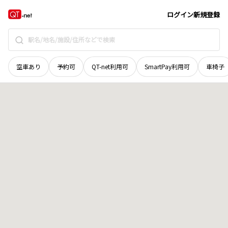
群馬県
高崎市
飯玉町
地域選択で探す
ログイン
新規登録
空車あり
予約可
QT-net利用可
SmartPay利用可
車椅子