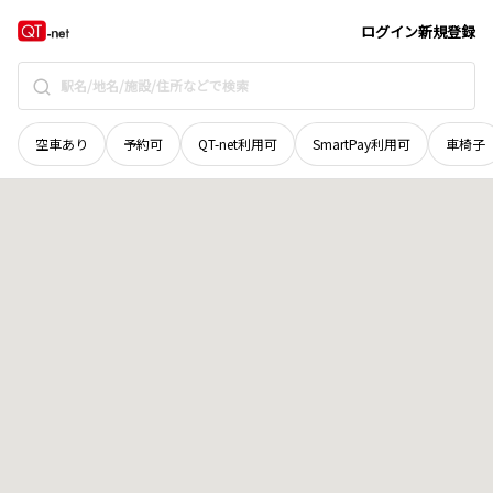
群馬県
高崎市
高松町
地域選択で探す
ログイン
新規登録
空車あり
予約可
QT-net利用可
SmartPay利用可
車椅子