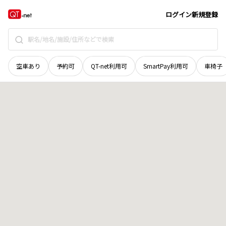
群馬県
高崎市
高浜町
地域選択で探す
ログイン
新規登録
空車あり
予約可
QT-net利用可
SmartPay利用可
車椅子