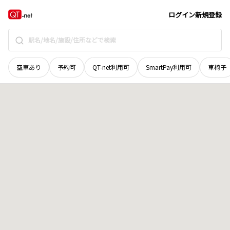
茨城県
ひたちなか市
上野
地域選択で探す
ログイン
新規登録
空車あり
予約可
QT-net利用可
SmartPay利用可
車椅子