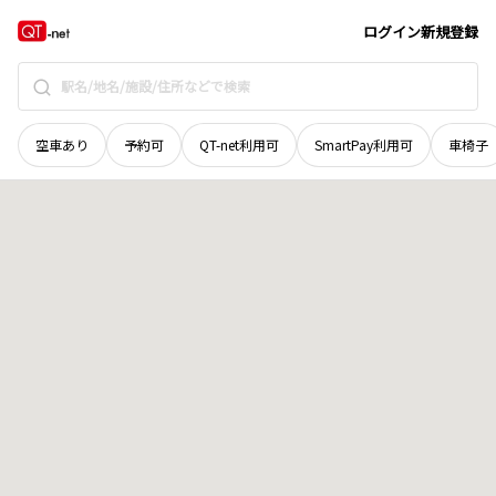
茨城県
ひたちなか市
八幡町
地域選択で探す
ログイン
新規登録
空車あり
予約可
QT-net利用可
SmartPay利用可
車椅子