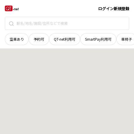
茨城県
ひたちなか市
勝田泉町
地域選択で探す
ログイン
新規登録
空車あり
予約可
QT-net利用可
SmartPay利用可
車椅子