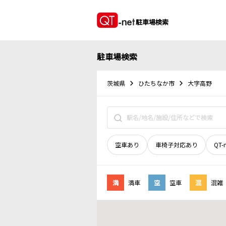
駐車場検索
駐車場検索
茨城県
ひたちなか市
大字高野
空車あり
車椅子対応あり
QT-
満
満車
空
空車
混
混雑