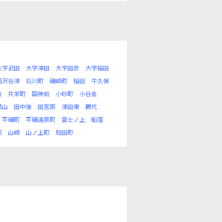
大字武田
大字津田
大字田彦
大字稲田
雨沢谷津
石川町
磯崎町
稲田
牛久保
台
共栄町
国神前
小砂町
小谷金
館山
田中後
田宮原
津田東
鶴代
平磯町
平磯遠原町
富士ノ上
船窪
沢
山崎
山ノ上町
和田町