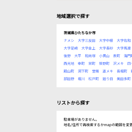
地域選択で探す
茨城県ひたちなか市
ナメシ
大字三反田
大字中根
大字佐和
大字足崎
大字金上
大字長砂
大字馬渡
後野
大平
和尚塚
小貫山
表町
海門
西光地
幸町
栄町
笹野町
沢メキ
四
殿山町
洞下町
堂端
道メキ
長堀町
部田野
堀川
松戸町
廻り目
美田多町
リストから探す
駐車場がありません。
地名/住所で再検索するかmapの範囲を変