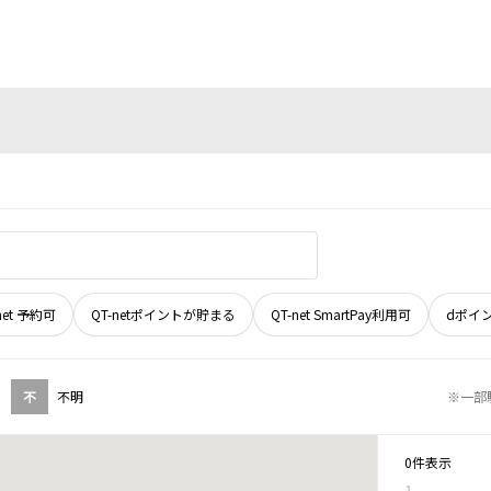
net 予約可
QT-netポイントが貯まる
QT-net SmartPay利用可
dポイ
不
不明
※一部
0件表示
1