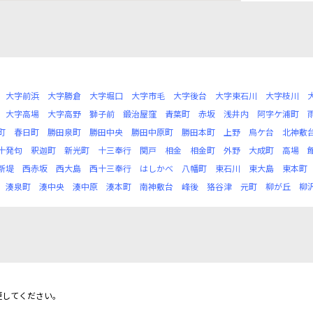
大字前浜
大字勝倉
大字堀口
大字市毛
大字後台
大字東石川
大字枝川
大字高場
大字高野
獅子前
鍛治屋窪
青葉町
赤坂
浅井内
阿字ケ浦町
町
春日町
勝田泉町
勝田中央
勝田中原町
勝田本町
上野
烏ケ台
北神敷
十発句
釈迦町
新光町
十三奉行
関戸
相金
相金町
外野
大成町
高場
新堤
西赤坂
西大島
西十三奉行
はしかべ
八幡町
東石川
東大島
東本町
湊泉町
湊中央
湊中原
湊本町
南神敷台
峰後
狢谷津
元町
柳が丘
柳
更してください。