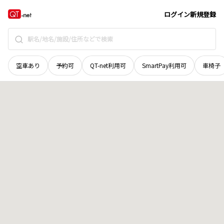
茨城県
ひたちなか市
後野
地域選択で探す
ログイン
新規登録
空車あり
予約可
QT-net利用可
SmartPay利用可
車椅子