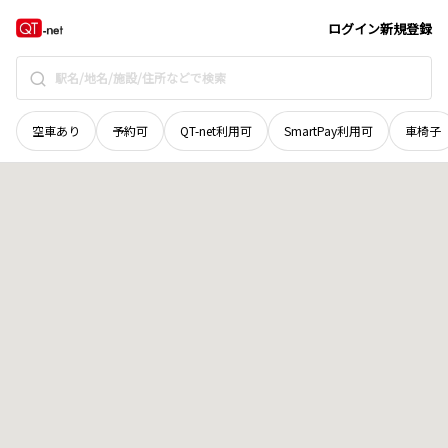
茨城県
ひたちなか市
柳が丘
地域選択で探す
ログイン
新規登録
空車あり
予約可
QT-net利用可
SmartPay利用可
車椅子