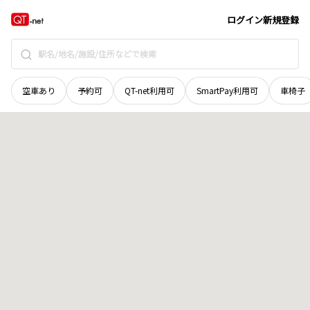
茨城県
ひたちなか市
洞下町
地域選択で探す
ログイン
新規登録
空車あり
予約可
QT-net利用可
SmartPay利用可
車椅子