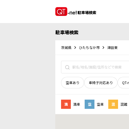
駐車場検索
駐車場検索
茨城県
ひたちなか市
津田東
空車あり
車椅子対応あり
QT-
満
満車
空
空車
混
混雑