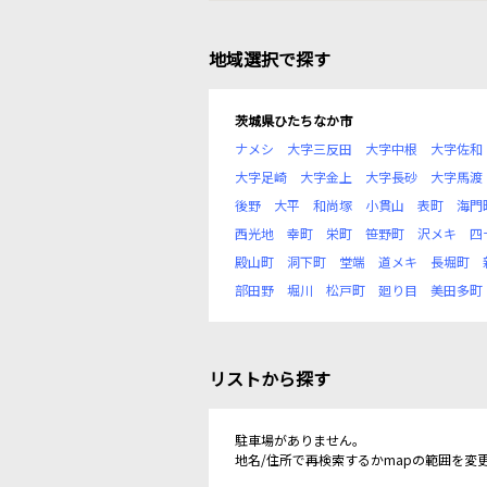
地域選択で探す
茨城県ひたちなか市
ナメシ
大字三反田
大字中根
大字佐和
大字足崎
大字金上
大字長砂
大字馬渡
後野
大平
和尚塚
小貫山
表町
海門
西光地
幸町
栄町
笹野町
沢メキ
四
殿山町
洞下町
堂端
道メキ
長堀町
部田野
堀川
松戸町
廻り目
美田多町
リストから探す
駐車場がありません。
地名/住所で再検索するかmapの範囲を変