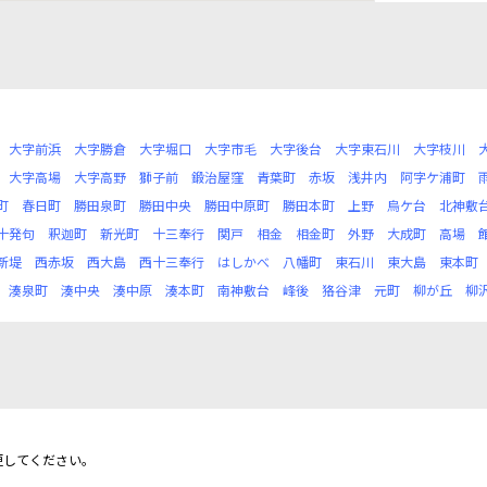
大字前浜
大字勝倉
大字堀口
大字市毛
大字後台
大字東石川
大字枝川
大字高場
大字高野
獅子前
鍛治屋窪
青葉町
赤坂
浅井内
阿字ケ浦町
町
春日町
勝田泉町
勝田中央
勝田中原町
勝田本町
上野
烏ケ台
北神敷
十発句
釈迦町
新光町
十三奉行
関戸
相金
相金町
外野
大成町
高場
新堤
西赤坂
西大島
西十三奉行
はしかべ
八幡町
東石川
東大島
東本町
湊泉町
湊中央
湊中原
湊本町
南神敷台
峰後
狢谷津
元町
柳が丘
柳
更してください。