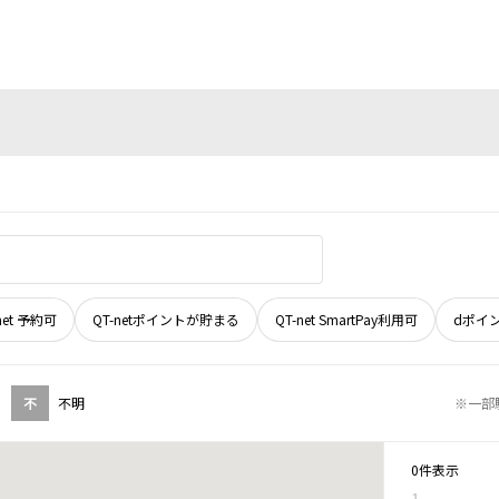
net 予約可
QT-netポイントが貯まる
QT-net SmartPay利用可
dポイ
不
不明
※一部
0件表示
1