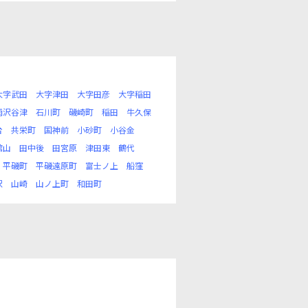
大字武田
大字津田
大字田彦
大字稲田
雨沢谷津
石川町
磯崎町
稲田
牛久保
台
共栄町
国神前
小砂町
小谷金
館山
田中後
田宮原
津田東
鶴代
平磯町
平磯遠原町
富士ノ上
船窪
沢
山崎
山ノ上町
和田町