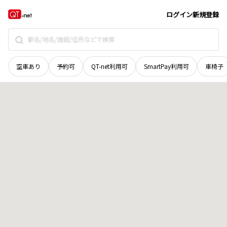
茨城県
ひたちなか市
相金町
地域選択で探す
ログイン
新規登録
空車あり
予約可
QT-net利用可
SmartPay利用可
車椅子