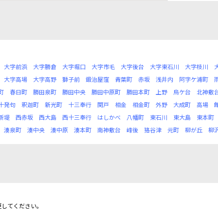
大字前浜
大字勝倉
大字堀口
大字市毛
大字後台
大字東石川
大字枝川
大字高場
大字高野
獅子前
鍛治屋窪
青葉町
赤坂
浅井内
阿字ケ浦町
町
春日町
勝田泉町
勝田中央
勝田中原町
勝田本町
上野
烏ケ台
北神敷
十発句
釈迦町
新光町
十三奉行
関戸
相金
相金町
外野
大成町
高場
新堤
西赤坂
西大島
西十三奉行
はしかべ
八幡町
東石川
東大島
東本町
湊泉町
湊中央
湊中原
湊本町
南神敷台
峰後
狢谷津
元町
柳が丘
柳
更してください。