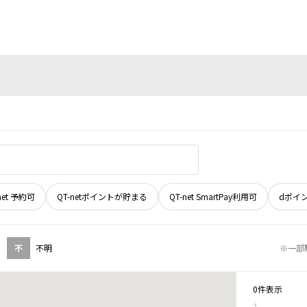
net 予約可
QT-netポイントが貯まる
QT-net SmartPay利用可
dポイ
不
不明
※一部
0件表示
1