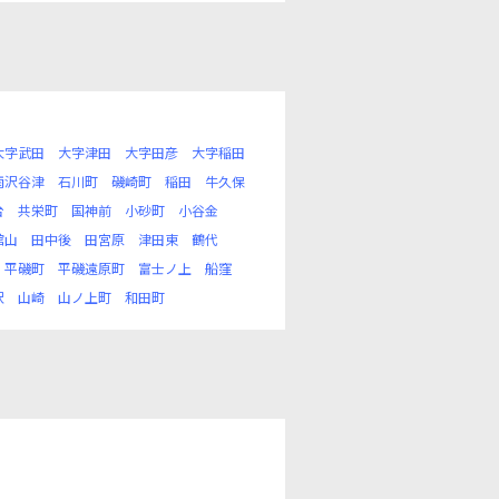
大字武田
大字津田
大字田彦
大字稲田
雨沢谷津
石川町
磯崎町
稲田
牛久保
台
共栄町
国神前
小砂町
小谷金
館山
田中後
田宮原
津田東
鶴代
平磯町
平磯遠原町
富士ノ上
船窪
沢
山崎
山ノ上町
和田町