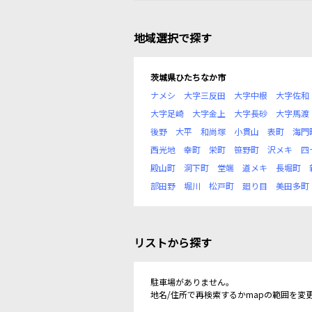
地域選択で探す
茨城県ひたちなか市
ナメシ
大字三反田
大字中根
大字佐和
大字足崎
大字金上
大字長砂
大字馬渡
後野
大平
和尚塚
小貫山
表町
海門
西光地
幸町
栄町
笹野町
沢メキ
四
殿山町
洞下町
堂端
道メキ
長堀町
部田野
堀川
松戸町
廻り目
美田多町
リストから探す
駐車場がありません。
地名/住所で再検索するかmapの範囲を変