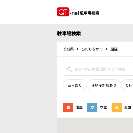
駐車場検索
駐車場検索
茨城県
ひたちなか市
船窪
空車あり
車椅子対応あり
QT-
満
満車
空
空車
混
混雑