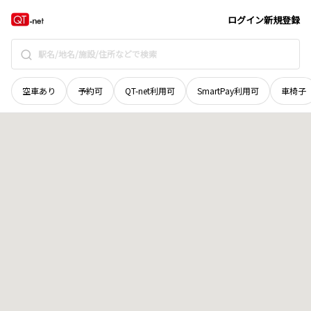
茨城県
ひたちなか市
道メキ
地域選択で探す
ログイン
新規登録
空車あり
予約可
QT-net利用可
SmartPay利用可
車椅子