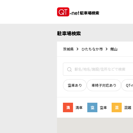
駐車場検索
駐車場検索
茨城県
ひたちなか市
館山
空車あり
車椅子対応あり
QT-
満
満車
空
空車
混
混雑