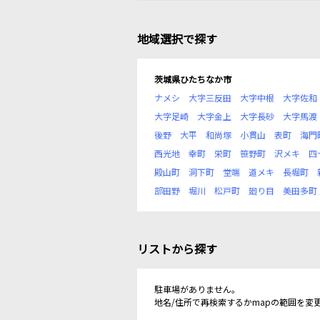
地域選択で探す
茨城県ひたちなか市
ナメシ
大字三反田
大字中根
大字佐和
大字足崎
大字金上
大字長砂
大字馬渡
後野
大平
和尚塚
小貫山
表町
海門
西光地
幸町
栄町
笹野町
沢メキ
四
殿山町
洞下町
堂端
道メキ
長堀町
部田野
堀川
松戸町
廻り目
美田多町
リストから探す
駐車場がありません。
地名/住所で再検索するかmapの範囲を変