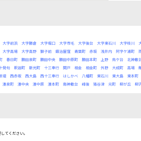
大字前浜
大字勝倉
大字堀口
大字市毛
大字後台
大字東石川
大字枝川
大字高場
大字高野
獅子前
鍛治屋窪
青葉町
赤坂
浅井内
阿字ケ浦町
町
春日町
勝田泉町
勝田中央
勝田中原町
勝田本町
上野
烏ケ台
北神敷
十発句
釈迦町
新光町
十三奉行
関戸
相金
相金町
外野
大成町
高場
新堤
西赤坂
西大島
西十三奉行
はしかべ
八幡町
東石川
東大島
東本町
湊泉町
湊中央
湊中原
湊本町
南神敷台
峰後
狢谷津
元町
柳が丘
柳
更してください。