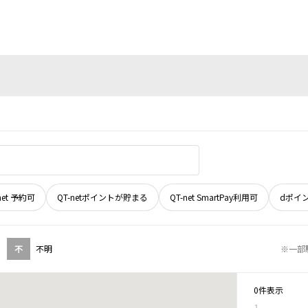
net 予約可
QT-netポイントが貯まる
QT-net SmartPay利用可
dポイ
不
不明
※一部
0件表示
1