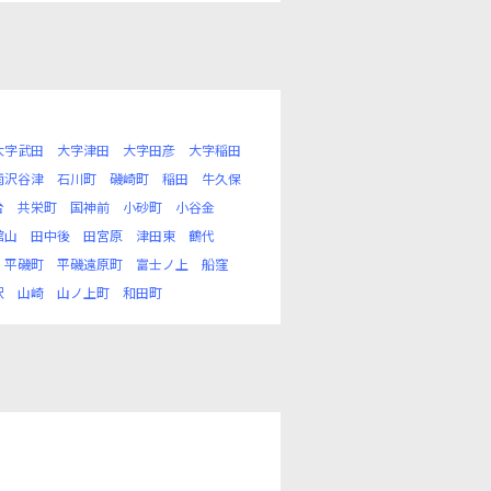
大字武田
大字津田
大字田彦
大字稲田
雨沢谷津
石川町
磯崎町
稲田
牛久保
台
共栄町
国神前
小砂町
小谷金
館山
田中後
田宮原
津田東
鶴代
平磯町
平磯遠原町
富士ノ上
船窪
沢
山崎
山ノ上町
和田町