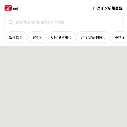
茨城県
守谷市
中央
地域選択で探す
ログイン
新規登録
空車あり
予約可
QT-net利用可
SmartPay利用可
車椅子