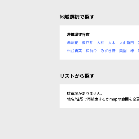
地域選択で探す
茨城県守谷市
赤法花
板戸井
大柏
大木
大山新田
松並青葉
松前台
みずき野
美園
緑
リストから探す
駐車場がありません。
地名/住所で再検索するかmapの範囲を変