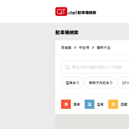
駐車場検索
駐車場検索
茨城県
守谷市
御所ケ丘
空車あり
車椅子対応あり
QT-
満
満車
空
空車
混
混雑