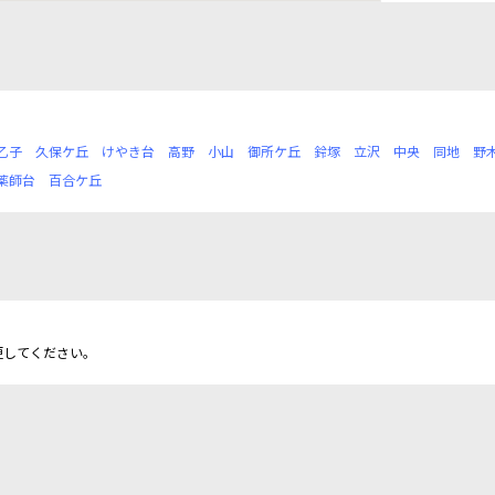
乙子
久保ケ丘
けやき台
高野
小山
御所ケ丘
鈴塚
立沢
中央
同地
野
薬師台
百合ケ丘
更してください。