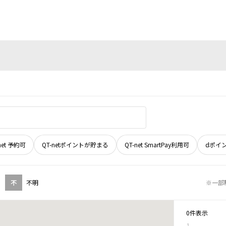
net 予約可
QT-netポイントが貯まる
QT-net SmartPay利用可
dポイ
不
不明
※一部
0件表示
1