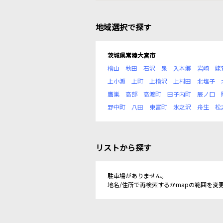
地域選択で探す
茨城県常陸大宮市
檜山
秋田
石沢
泉
入本郷
岩崎
姥
上小瀬
上町
上檜沢
上村田
北塩子
鷹巣
高部
高渡町
田子内町
辰ノ口
野中町
八田
東富町
氷之沢
舟生
松
リストから探す
駐車場がありません。
地名/住所で再検索するかmapの範囲を変