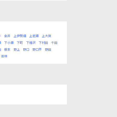
井
金井
上伊勢畑
上岩瀬
上大賀
瀬
下小瀬
下町
下檜沢
下村田
千田
内
根本
野上
野口
野口平
野田
若林