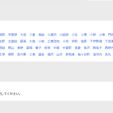
賀町
宇留野
大岩
小倉
長田
小瀬沢
小田野
小玉
小貫
小野
小場
門
北町
北富田
国長
久隆
小祝
工業団地
小舟
栄町
塩原
下伊勢畑
下岩
照田
照山
東野
富岡
鷲子
那賀
中居
中富町
長倉
長沢
西塩子
西野
之草
南町
宮の郷
三美
盛金
諸沢
山方
家和楽
抽ヶ台町
油河内
吉丸
更してください。