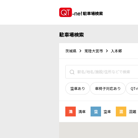
駐車場検索
駐車場検索
茨城県
常陸大宮市
入本郷
空車あり
車椅子対応あり
QT-
満
満車
空
空車
混
混雑