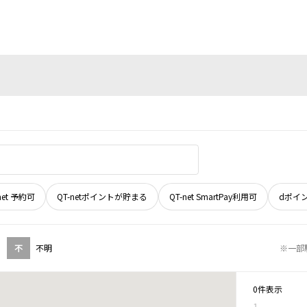
net 予約可
QT-netポイントが貯まる
QT-net SmartPay利用可
dポイ
不
不明
※一部
0件表示
1