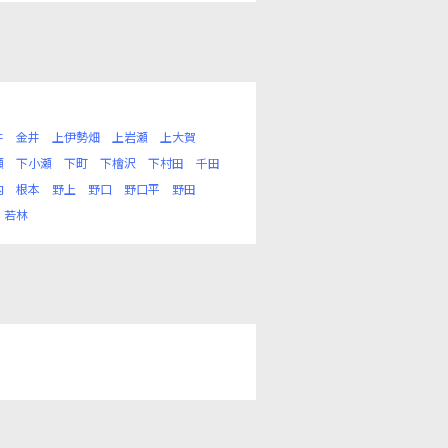
井
金井
上伊勢畑
上岩瀬
上大賀
瀬
下小瀬
下町
下檜沢
下村田
千田
内
根本
野上
野口
野口平
野田
若林