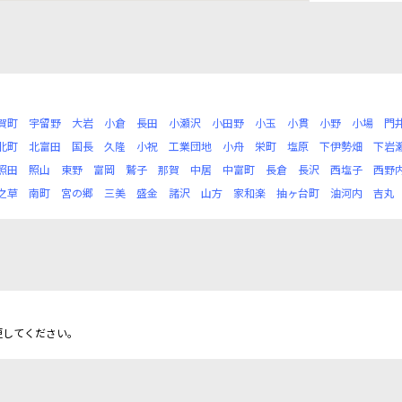
賀町
宇留野
大岩
小倉
長田
小瀬沢
小田野
小玉
小貫
小野
小場
門
北町
北富田
国長
久隆
小祝
工業団地
小舟
栄町
塩原
下伊勢畑
下岩
照田
照山
東野
富岡
鷲子
那賀
中居
中富町
長倉
長沢
西塩子
西野
之草
南町
宮の郷
三美
盛金
諸沢
山方
家和楽
抽ヶ台町
油河内
吉丸
更してください。