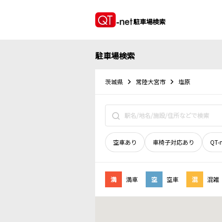
駐車場検索
駐車場検索
茨城県
常陸大宮市
塩原
空車あり
車椅子対応あり
QT-
満
満車
空
空車
混
混雑