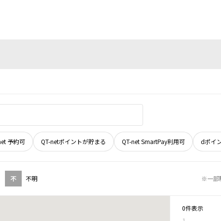
net 予約可
QT-netポイントが貯まる
QT-net SmartPay利用可
dポイ
不
不明
※一部
0件表示
1