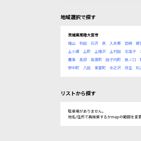
地域選択で探す
茨城県常陸大宮市
檜山
秋田
石沢
泉
入本郷
岩崎
姥
上小瀬
上町
上檜沢
上村田
北塩子
鷹巣
高部
高渡町
田子内町
辰ノ口
野中町
八田
東富町
氷之沢
舟生
松
リストから探す
駐車場がありません。
地名/住所で再検索するかmapの範囲を変