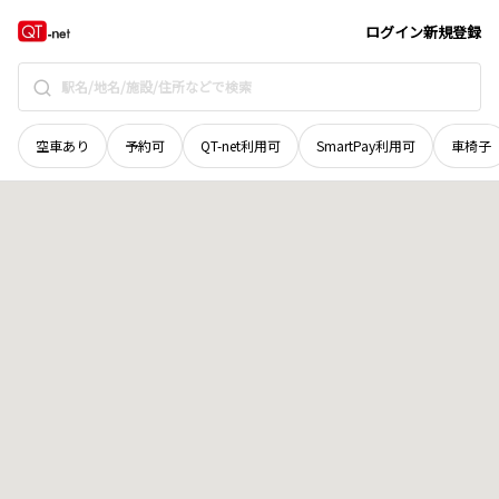
茨城県
常陸大宮市
岩崎
地域選択で探す
ログイン
新規登録
空車あり
予約可
QT-net利用可
SmartPay利用可
車椅子