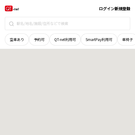
茨城県
常陸大宮市
東野
地域選択で探す
ログイン
新規登録
空車あり
予約可
QT-net利用可
SmartPay利用可
車椅子