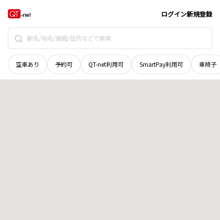
茨城県
常陸大宮市
西野内
地域選択で探す
ログイン
新規登録
空車あり
予約可
QT-net利用可
SmartPay利用可
車椅子