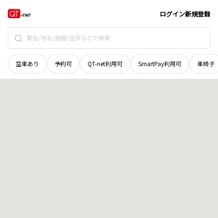
茨城県
常陸太田市
沢目町
地域選択で探す
ログイン
新規登録
空車あり
予約可
QT-net利用可
SmartPay利用可
車椅子