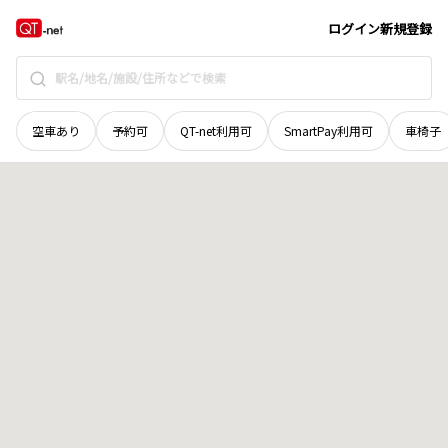
茨城県
常陸太田市
西一町
地域選択で探す
ログイン
新規登録
空車あり
予約可
QT-net利用可
SmartPay利用可
車椅子