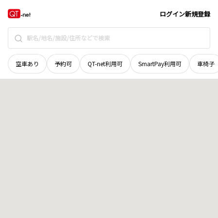
茨城県
日立市
中成沢町
地域選択で探す
ログイン
新規登録
空車あり
予約可
QT-net利用可
SmartPay利用可
車椅子