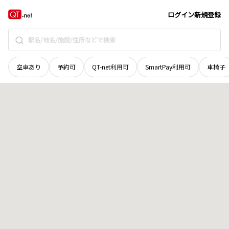
茨城県
日立市
十王町伊師本郷
地域選択で探す
ログイン
新規登録
空車あり
予約可
QT-net利用可
SmartPay利用可
車椅子