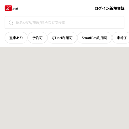
茨城県
日立市
日高町
地域選択で探す
ログイン
新規登録
空車あり
予約可
QT-net利用可
SmartPay利用可
車椅子