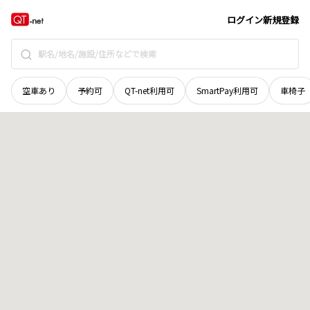
茨城県
日立市
東河内町
地域選択で探す
ログイン
新規登録
空車あり
予約可
QT-net利用可
SmartPay利用可
車椅子