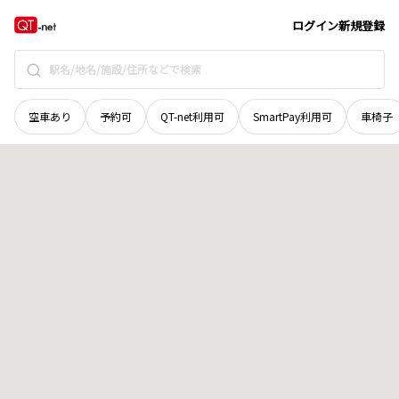
茨城県
日立市
東金沢町
地域選択で探す
ログイン
新規登録
空車あり
予約可
QT-net利用可
SmartPay利用可
車椅子