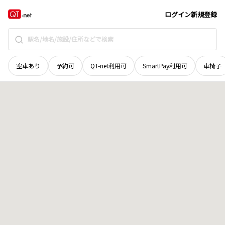
茨城県
日立市
西成沢町
地域選択で探す
ログイン
新規登録
空車あり
予約可
QT-net利用可
SmartPay利用可
車椅子