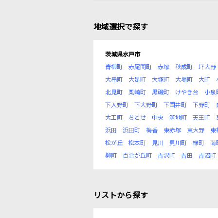
地域選択で探す
茨城県水戸市
青柳町
赤尾関町
赤塚
秋成町
圷大野
大串町
大足町
大塚町
大場町
大町
北見町
栗崎町
黒磯町
けやき台
小泉
下入野町
下大野町
下国井町
下野町
大工町
ちとせ
中央
筑地町
天王町
浜田
浜田町
梅香
東赤塚
東大野
東
松が丘
松本町
見川
見川町
緑町
南
柳町
百合が丘町
吉沢町
吉田
吉沼町
リストから探す