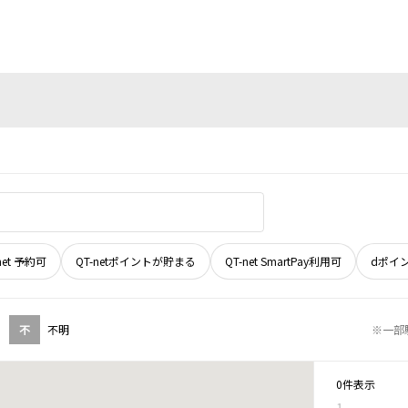
net 予約可
QT-netポイントが貯まる
QT-net SmartPay利用可
dポイ
不
不明
※一部
0件表示
1