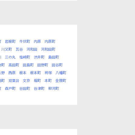
町
岩根町
牛伏町
内原
内原町
川又町
瓦谷
河和田
河和田町
川
三の丸
塩崎町
渋井町
島田町
波町
高田町
田島町
田野町
田谷町
大野
西原
根本
根本町
袴塚
八幡町
柄町
双葉台
文京
堀町
本町
全隈町
町
森戸町
谷田町
谷津町
柳河町