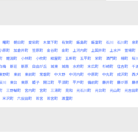
曙町
朝日町
愛宕町
木葉下町
有賀町
飯島町
飯富町
石川
石川町
泉
小原町
加倉井町
笠原町
金谷町
金町
上河内町
上国井町
上水戸
萱場町
町
鯉淵町
小林町
小吹町
紺屋町
五軒町
五平町
栄町
酒門町
柵町
桜
白梅
新荘
新原
自由が丘
城東
城南
水府町
末広町
杉崎町
住吉町
千
東野町
東前
東前町
常磐町
中大野
中河内町
中原町
中丸町
成沢町
西
桜川
東台
東原
姫子
開江町
平須町
平戸町
備前町
藤井町
藤が原
藤
町
三野輪町
宮内町
宮町
三湯町
見和
元石川町
元台町
元山町
元吉田
米沢町
六反田町
若宮
若宮町
渡里町