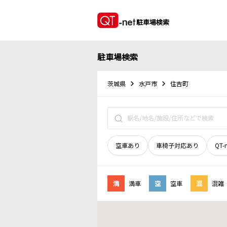
駐車場検索
駐車場検索
茨城県
水戸市
住吉町
空車あり
車椅子対応あり
QT-
満
満車
空
空車
混
混雑