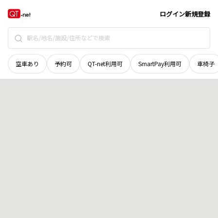
茨城県
水戸市
吉沢町
地域選択で探す
ログイン
新規登録
空車あり
予約可
QT-net利用可
SmartPay利用可
車椅子