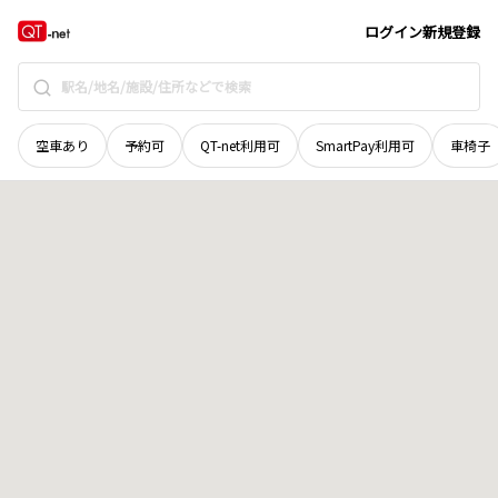
茨城県
水戸市
平須町
地域選択で探す
ログイン
新規登録
空車あり
予約可
QT-net利用可
SmartPay利用可
車椅子