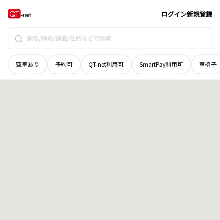
茨城県
水戸市
根本町
地域選択で探す
ログイン
新規登録
空車あり
予約可
QT-net利用可
SmartPay利用可
車椅子