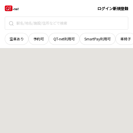
茨城県
水戸市
田野町
地域選択で探す
ログイン
新規登録
空車あり
予約可
QT-net利用可
SmartPay利用可
車椅子