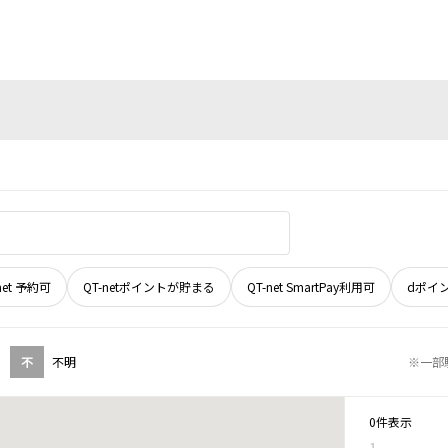
net 予約可
QT-netポイントが貯まる
QT-net SmartPay利用可
dポイ
不
不明
※一部
0件表示
1