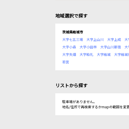
地域選択で探す
茨城県結城市
大字七五三場
大字上山川
大字上成
大
大字小森
大字小田林
大字山川新宿
大
大字矢畑
大字粕礼
大字結城
大字結城
若宮
リストから探す
駐車場がありません。
地名/住所で再検索するかmapの範囲を変