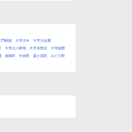
ヱ門新田
大字大木
大字大谷瀬
町
大字江川新宿
大字浜野辺
大字田間
畑
城南町
中央町
富士見町
みどり町