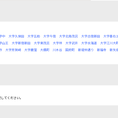
字中
大字久保田
大字五助
大字今宿
大字北南茂呂
大字古宿新田
大字善右
字山王
大字新宿新田
大字東茂呂
大字林
大字武井
大字水海道
大字江川大
作
大字芳賀崎
大字鹿窪
大橋町
川木谷
国府町
新堤仲通り
新福寺
新矢
更してください。