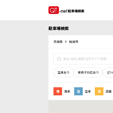
駐車場検索
駐車場検索
茨城県
結城市
空車あり
車椅子対応あり
QT-
満
満車
空
空車
混
混雑