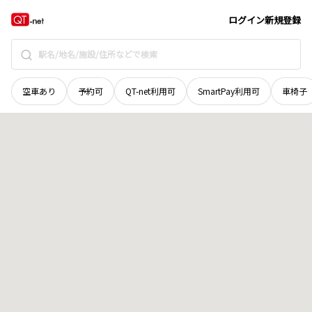
茨城県
結城郡八千代町
大字大里
地域選択で探す
ログイン
新規登録
空車あり
予約可
QT-net利用可
SmartPay利用可
車椅子