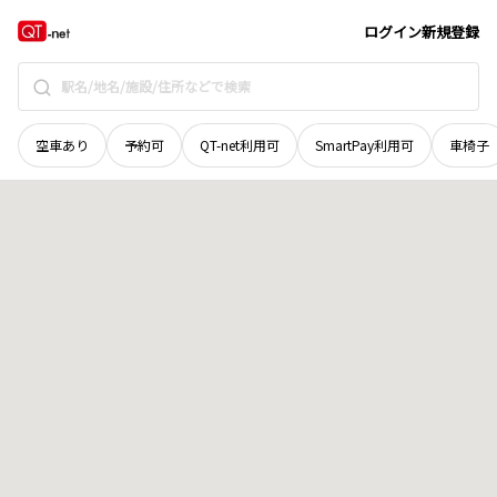
茨城県
結城郡八千代町
大字大間木
地域選択で探す
ログイン
新規登録
空車あり
予約可
QT-net利用可
SmartPay利用可
車椅子