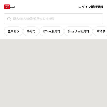
茨城県
結城郡八千代町
大字高崎
地域選択で探す
ログイン
新規登録
空車あり
予約可
QT-net利用可
SmartPay利用可
車椅子