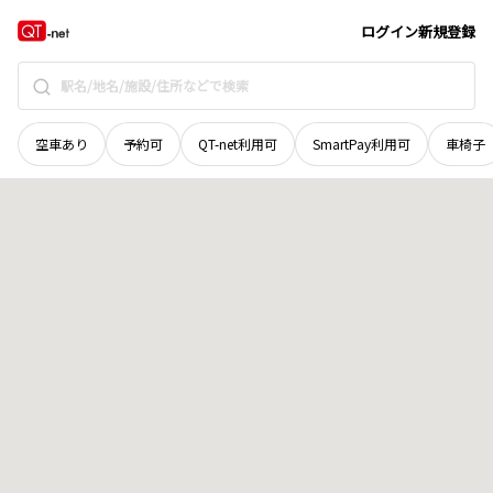
茨城県
鉾田市
冷水
地域選択で探す
ログイン
新規登録
空車あり
予約可
QT-net利用可
SmartPay利用可
車椅子