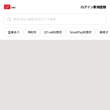
茨城県
鉾田市
樅山
地域選択で探す
ログイン
新規登録
空車あり
予約可
QT-net利用可
SmartPay利用可
車椅子