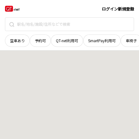
茨城県
鉾田市
江川
地域選択で探す
ログイン
新規登録
空車あり
予約可
QT-net利用可
SmartPay利用可
車椅子