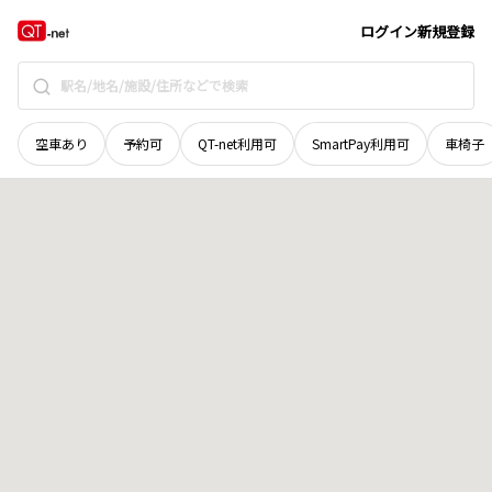
茨城県
鉾田市
烟田
地域選択で探す
ログイン
新規登録
空車あり
予約可
QT-net利用可
SmartPay利用可
車椅子