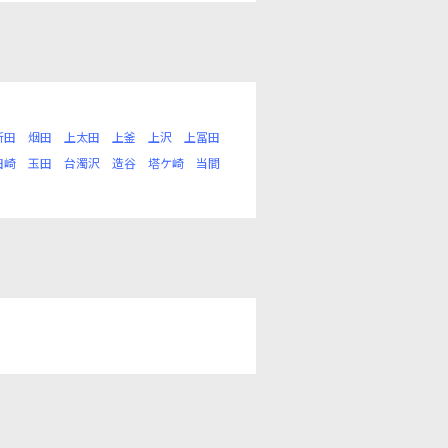
新田
烟田
上太田
上釜
上沢
上冨田
田崎
玉田
台濁沢
造谷
塔ケ崎
当間