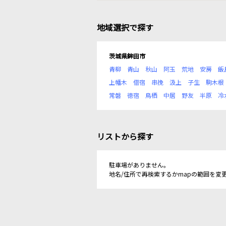
地域選択で探す
茨城県鉾田市
青柳
青山
秋山
阿玉
荒地
安房
飯
上幡木
借宿
串挽
汲上
子生
駒木根
常磐
徳宿
鳥栖
中居
野友
半原
冷
リストから探す
駐車場がありません。
地名/住所で再検索するかmapの範囲を変