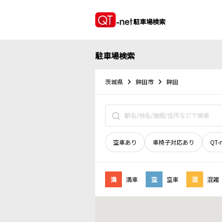
駐車場検索
駐車場検索
茨城県
鉾田市
鉾田
空車あり
車椅子対応あり
QT-
満
満車
空
空車
混
混雑