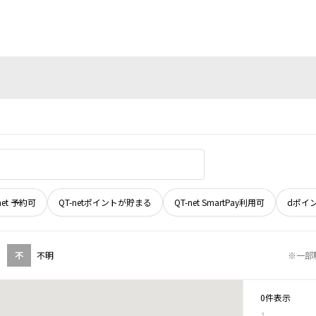
net 予約可
QT-netポイントが貯まる
QT-net SmartPay利用可
dポイ
不
不明
※一部
0件表示
1