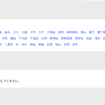
島
飯名
江川
大蔵
大竹
大戸
大和田
柏熊
柏熊新田
梶山
勝下
勝下
沢尻
鹿田
下太田
下冨田
白塚
新鉾田
新鉾田西
菅野谷
高田
滝浜
水
二重作
札
舟木
鉾田
箕輪
紅葉
樅山
安塚
湯坪
更してください。