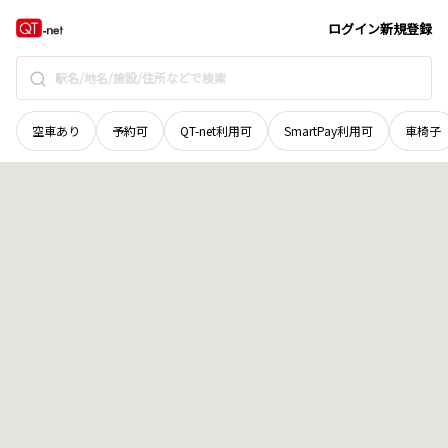
茨城県
龍ヶ崎市
上大徳新町
地域選択で探す
ログイン
新規登録
空車あり
予約可
QT-net利用可
SmartPay利用可
車椅子