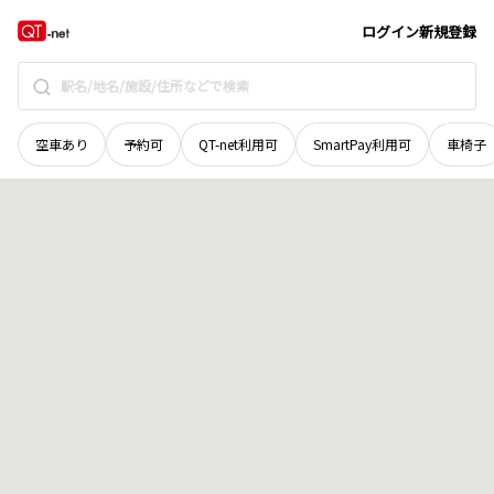
茨城県
龍ヶ崎市
上町
地域選択で探す
ログイン
新規登録
空車あり
予約可
QT-net利用可
SmartPay利用可
車椅子