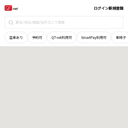
茨城県
龍ヶ崎市
光順田
地域選択で探す
ログイン
新規登録
空車あり
予約可
QT-net利用可
SmartPay利用可
車椅子