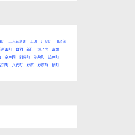
田町
上大徳新町
上町
川崎町
川余郷
衛新田町
白羽
新町
城ノ内
直鮒
山
奈戸岡
馴馬町
馴柴町
塗戸町
宮渕町
八代町
野原
野原町
横町