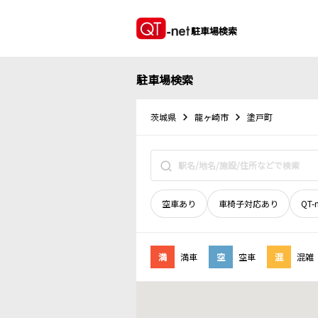
駐車場検索
駐車場検索
茨城県
龍ヶ崎市
塗戸町
空車あり
車椅子対応あり
QT-
満
満車
空
空車
混
混雑