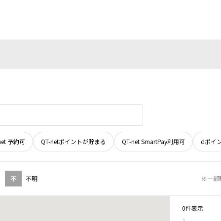
net 予約可
QT-netポイントが貯まる
QT-net SmartPay利用可
dポイ
不
不明
※一部
0件表示
1