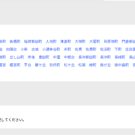
泉町
板橋町
稲荷新田町
入地町
薄倉町
大塚町
大留町
貝原塚町
門倉新
田
向陽台
小柴
古城
小通幸谷町
米町
佐貫
佐貫町
佐沼町
下町
庄兵
徳町
出し山町
寺後
豊田町
中里
中根台
長沖新田町
長沖町
長峰町
長
姫宮
姫宮町
平台
藤ケ丘
別所町
松ケ丘
松葉
緑町
南が丘
南中島町
更してください。