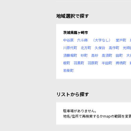
地域選択で探す
茨城県龍ヶ崎市
中谷原
六斗蒔
（大字なし）
愛戸町
川原代町
北方町
久保台
高作町
光順
須藤堀町
砂町
高砂
高須町
田町
大
根町
羽黒町
羽原町
半田町
稗柄町
若柴町
リストから探す
駐車場がありません。
地名/住所で再検索するかmapの範囲を変