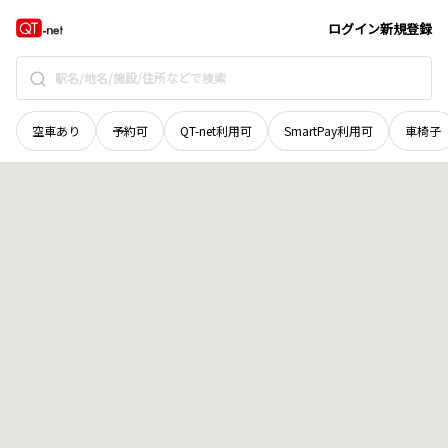
茨城県
龍ヶ崎市
白羽
地域選択で探す
ログイン
新規登録
空車あり
予約可
QT-net利用可
SmartPay利用可
車椅子