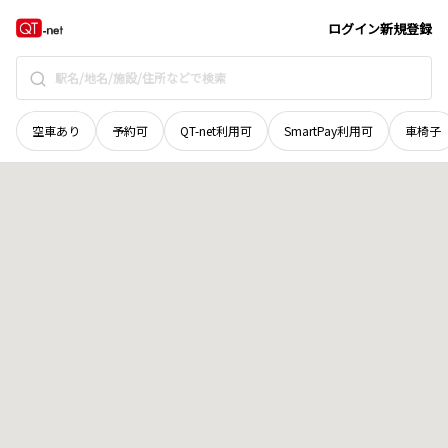
茨城県
龍ヶ崎市
豊田町
地域選択で探す
ログイン
新規登録
空車あり
予約可
QT-net利用可
SmartPay利用可
車椅子